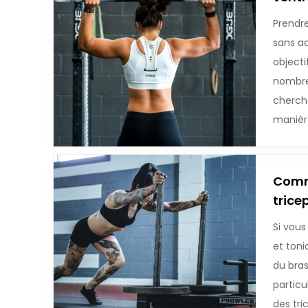
Prendr
sans a
objecti
nombre
cherche
manièr
Comme
trice
Si vous
et toni
du bra
particu
des tri