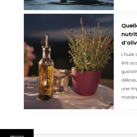
Quell
nutrit
d’oliv
L’huile
été ac
gustati
délicie
une im
matièr
Mentions