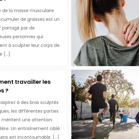
e de la masse musculaire
ccumuler de graisses est un
f partagé par de
uses personnes qui
nt à sculpter leur corps de
e […]
nt travailler les
ps ?
 aspirez à des bras sculptés
ques, les différentes parties
s méritent une attention
lière. Un entraînement ciblé
ceps est incontournable. […]