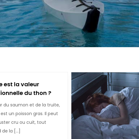
e est la valeur
tionnelle du thon ?
tar du saumon et de la truite,
 est un poisson gras. Il peut
ster cru ou cuit, tout
 de la […]