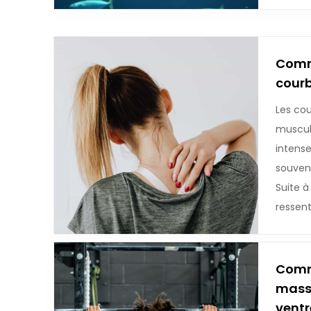
Comm
courb
Les cou
muscul
intense
souvent
Suite à
ressent
Comm
mass
ventr