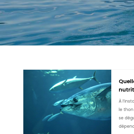
Quell
nutri
À l’ins
le thon
se dégu
dépend